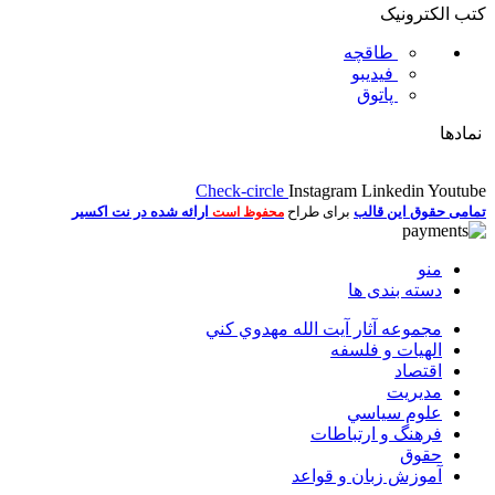
کتب الکترونیک
طاقچه
فیدیبو
پاتوق
نمادها
Check-circle
Instagram
Linkedin
Youtube
تمامی حقوق این قالب
برای طراح
ارائه شده در نت اکسیر
محفوظ است
منو
دسته بندی ها
مجموعه آثار آيت الله مهدوي كني
الهیات و فلسفه
اقتصاد
مديريت
علوم سياسي
فرهنگ و ارتباطات
حقوق
آموزش زبان و قواعد