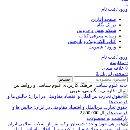
ورود / ثبت نام
صفحه آغازین
در یک نگاه
شبکه پخش و فروش
رسانه معرفی کتاب
کتاب الکترونیک و پادپخش
ورود / عضویت
ورود / ثبت نام
0
مقایسه
0
علاقه مندی
0
محصول
ریال
0
جستجو
خانه
علوم سياسي
فرهنگ کاربردی علوم سیاسی و روابط بین
الملل؛ فارسی- انگلیسی- عربی
حقوق تجارت‌ بین‌الملل و اقتصاد مقاومتی در ایران؛ چالش ها و
فرصت ها
ریال
2,800,000
بازگشت به محصولات
همراهی خون و خدا؛ شيعيان ترکيه پس از انقلاب اسلامی ايران