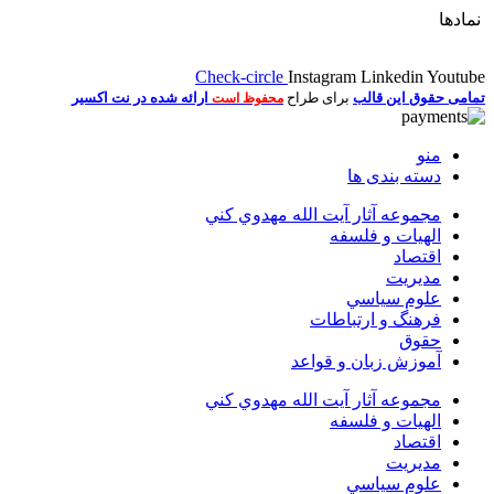
نمادها
Check-circle
Instagram
Linkedin
Youtube
تمامی حقوق این قالب
برای طراح
ارائه شده در نت اکسیر
محفوظ است
منو
دسته بندی ها
مجموعه آثار آيت الله مهدوي كني
الهیات و فلسفه
اقتصاد
مديريت
علوم سياسي
فرهنگ و ارتباطات
حقوق
آموزش زبان و قواعد
مجموعه آثار آيت الله مهدوي كني
الهیات و فلسفه
اقتصاد
مديريت
علوم سياسي