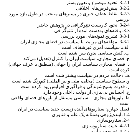
3-2-1. تحدید موضوع و تعیین بستر
3-2-2. پیش‌فرض‌های اخلاقی
3-2-3. نقاط عطف خبری در بسترهای منتخب در طول بازه مورد
بررسی
3-2-4. نحوه کاربست نتنوگرافی در پژوهش حاضر
3-3. یافته‌های به‌دست آمده از نتنوگرافی
3-3-1. تشریح نمونه‌های مورد بررسی
3-3-2. مؤلفه‌های مرتبط با سیاست در فضای مجازی ایران
الف. سیاست امری غیرشفاف است
ب. کنش سیاسی بدون سن شده است
ج. فضای مجازی، سیاست ایران را کنترل (تعدیل) می‌کند
د. فضای مجازی سیاست ایران را جهانی (منطبق با عرف جهانی)
کرده است
هـ. دخالت مردم در سیاست بیشتر شده است
و. سطوح سیاست (محلی، ملی و بین‌المللی) کم‌رنگ شده است
ز. قدرت بسیج‌شوندگی و فراگیری افزایش پیدا کرده است
ح. احساس بی‌نیازی از دولت داخلی وجود دارد
ط. باورهای مجازی ــ سیاسی مستقل از باورهای فضای واقعی
است
فصل چهارم: سناریوهای آینده زیستِ جدید سیاست در ایران
1-4. آینده‌پژوهی به‌مثابه یک علم و فناوری
2-4. سناریو‌سازی
4-2-1. غایت سناریوسازی
4-2-2. توسعه سناریو