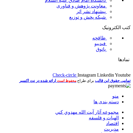
دانشگاه امام صادق علیه السلام
معاونت پژوهش و فناوری
پیشنهاد نشر اثر
شبکه پخش و توزیع
کتب الکترونیک
طاقچه
فیدیبو
پاتوق
نمادها
Check-circle
Instagram
Linkedin
Youtube
تمامی حقوق این قالب
برای طراح
ارائه شده در نت اکسیر
محفوظ است
منو
دسته بندی ها
مجموعه آثار آيت الله مهدوي كني
الهیات و فلسفه
اقتصاد
مديريت