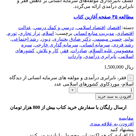
کشف تاثیرگذاری مولفه‌های سرمایه انسانی بر کاهش فقر و
نابرابری درآمدی ارائه می‌گردد.
مطالعه ۳۵ صفحه آغازین کتاب
دسته:
اقتصاد
,
اقتصاد اسلامی
,
درسي و كمك درسي
,
عدالت
اقتصادی
,
مدیریت منابع انسانی
برچسب:
اسلام
,
تراز تجاری
,
تورم
,
تولید
,
حسین میسمی
,
دکتر صادق بختیاری
,
دیون
,
رشد اجتماعی
,
رشد فردی
,
سرمایه انسانی
,
سرمایه گذاری خارجی
,
سیره
معصومین علیه السلام
,
صادرات
,
فقر
,
کار و تلاش
,
کشورهای
اسلامی
,
نابرابری درآمدی
,
واردات
ریال
1,500,000
فقر، نابرابری درآمدی و مولفه های سرمایه انسانی از دیدگاه
اسلام- موردکاوی کشورهای اسلامی عدد
افزودن به سبد خرید
ارسال رایگان با سفارش خرید کتاب بیش از 800 هزار تومان
مقایسه
افزودن به علاقه مندی
پیشنهاد کنید
13
افرادی که هم اکنون این محصول را بازدید می کنند