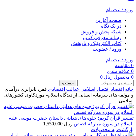
ورود / ثبت نام
صفحه آغازین
در یک نگاه
شبکه پخش و فروش
رسانه معرفی کتاب
کتاب الکترونیک و پادپخش
ورود / عضویت
ورود / ثبت نام
0
مقایسه
0
علاقه مندی
0
محصول
ریال
0
جستجو
خانه
اقتصاد
اقتصاد اسلامی
عدالت اقتصادی
فقر، نابرابری درآمدی
و مولفه های سرمایه انسانی از دیدگاه اسلام- موردکاوی کشورهای
اسلامی
تفسیر قرآن کریم؛ جلوه های هدایتی داستان حضرت موسی علیه
السلام در سوره مبارکه قصص
ریال
1,550,000
بازگشت به محصولات