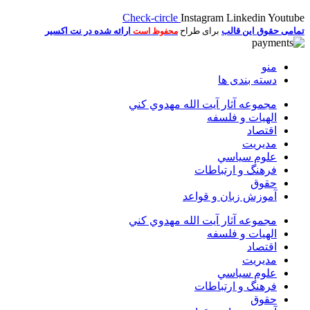
Check-circle
Instagram
Linkedin
Youtube
تمامی حقوق این قالب
برای طراح
ارائه شده در نت اکسیر
محفوظ است
منو
دسته بندی ها
مجموعه آثار آيت الله مهدوي كني
الهیات و فلسفه
اقتصاد
مديريت
علوم سياسي
فرهنگ و ارتباطات
حقوق
آموزش زبان و قواعد
مجموعه آثار آيت الله مهدوي كني
الهیات و فلسفه
اقتصاد
مديريت
علوم سياسي
فرهنگ و ارتباطات
حقوق