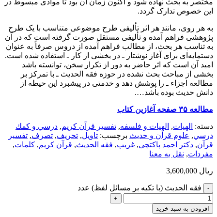
مختصر به بحث نهاده شود و اکنون زمان آن بود تا موادی مبسوط در
این خصوص تدارک گردد.
به هر روی، مانند هر اثر تألیفی طرح موضوعی متناسب با یک طرح
پژوهشی فراهم آمده و تألیفی مستقل صورت گرفته است که در آن
به تناسب هر بحث، از مطالب فراهم آمده از دروس صرفاً به عنوان
دستمایه‌ای برای آغاز نوشتار ـ در بخشی از کار ـ استفاده شده است.
امید آن است که اثر حاضر به دور از تکرار سخن، توانسته باشد
بخشی از مباحث بحث نشده در حوزه فقه الحدیث ـ با تمرکز بر
مطالعه اجزاء ـ را پوشش دهد و خدمتی در پیشبرد این حیطه از
دانش حدیث بوده باشد….
مطالعه ۳۵ صفحه آغازین کتاب
دسته:
الهيات
,
الهیات و فلسفه
,
تفسیر قرآن کریم
,
درسي و كمك
درسي
,
علوم قرآن و حدیث
برچسب:
تاویل
,
تحریف
,
تصرف
,
تفسیر
قرآن
,
دکتر احمد پاکتچی
,
غریب
,
فقه الحدیث
,
قرآن کریم
,
کلمات
,
مفردات
,
نقل به معنا
ریال
3,600,000
فقه الحدیث (با تکیه بر مسائل لفظ) عدد
افزودن به سبد خرید