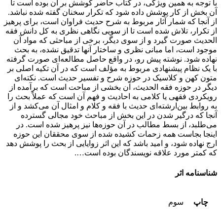
با توجه به همین ویژگی، در کتاب حاضر کوشش بر آن بوده است تا
آن بخش از کار پوشش داده شود که تکرار سخنان گفته شده نباشد.
از آنجا که شمار آثار مربوط به شرح حدیث فراوان است، برای پرهیز
از تکرار، تلاش شده است تا از سویی نگاهی نظری به کل دانش فقه
الحدیث صورت گیرد و از سوی دیگر، برخی از مباحثی که مواد آن
موجود است، اما مبانی نظری و ساختار آنها تدقیق نشده، به بحث
نهاده شود. نوشته پیش رو، در واقع حاصل مطالعه‌ای صورت گرفته
با یک نظام پیشنهادی مربوط به مؤلف است که در آن تکیه اصلی بر
متون کهن و کلاسیک در حوزه شرح و تفسیر حدیث است. نکته‌ای
دیگر در حوزه فقه الحدیث، آن بخشی از مباحت است که برآمده از
رویکردی فقهی یا کلامی به احادیث و فهم آن است که عملاً بحث را
به روابط بین‌ارشته‌ای حدیث با فقه و کلام و امثال آن می‌کشد و از
آنجا که درگیر شدن در این بخش از مباحث خود مجالی گسترده
می‌طلبد، از بسط مطالب در آن حوزه‌ها نیز پرهیز شده است. در
اینجا بجاست همه زحمات کشیده شده از سوی محققان این حوزه
ارج نهاده شود، و امید باشد که این اثر زوایایی از بحث را پوشش دهد
که کمتر مورد علاقه نویسندگان بوده است….
شناسنامه اثر
چاپ
سوم