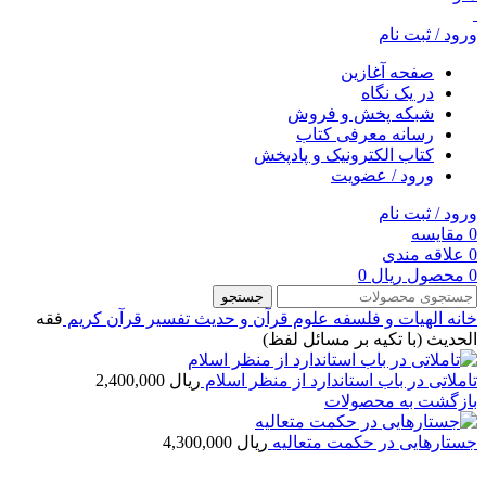
ورود / ثبت نام
صفحه آغازین
در یک نگاه
شبکه پخش و فروش
رسانه معرفی کتاب
کتاب الکترونیک و پادپخش
ورود / عضویت
ورود / ثبت نام
0
مقایسه
0
علاقه مندی
0
محصول
ریال
0
جستجو
خانه
الهیات و فلسفه
علوم قرآن و حدیث
تفسیر قرآن کریم
فقه
الحدیث (با تکیه بر مسائل لفظ)
تاملاتی در باب استاندارد از منظر اسلام
ریال
2,400,000
بازگشت به محصولات
جستارهایی در حکمت متعالیه
ریال
4,300,000