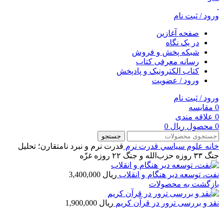
ورود / ثبت نام
صفحه آغازین
در یک نگاه
شبکه پخش و فروش
رسانه معرفی کتاب
کتاب الکترونیک و پادپخش
ورود / عضویت
ورود / ثبت نام
0
مقایسه
0
علاقه مندی
0
محصول
ریال
0
جستجو
خانه
علوم سياسي
قدرت نرم
قدرت نرم و نبرد نامتقارن؛ تحلیل
جنگ ۳۳ روزه حزب‌الله و جنگ ۲۲ روزه غزّه
نفت، توسعه دیر هنگام و انقلاب
ریال
3,400,000
بازگشت به محصولات
نقد و بررسی ترور در قرآن کریم
ریال
1,900,000