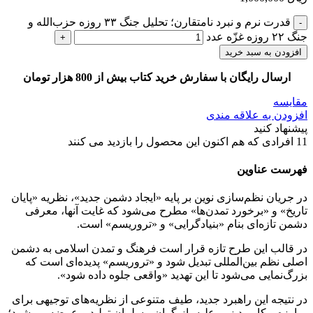
قدرت نرم و نبرد نامتقارن؛ تحلیل جنگ ۳۳ روزه حزب‌الله و
جنگ ۲۲ روزه غزّه عدد
افزودن به سبد خرید
ارسال رایگان با سفارش خرید کتاب بیش از 800 هزار تومان
مقایسه
افزودن به علاقه مندی
پیشنهاد کنید
11
افرادی که هم اکنون این محصول را بازدید می کنند
فهرست عناوین
در جریان نظم‌سازی نوین بر پایه «ایجاد دشمن جدید»، نظریه «پایان
تاریخ» و «برخورد تمدن‌ها» مطرح می‌شود که غایت آنها، معرفی
دشمن تازه‌ای بنام «بنیادگرایی» و «تروریسم» است.
در قالب این طرح تازه قرار است فرهنگ و تمدن اسلامی به دشمن
اصلی نظم بین‌المللی تبدیل شود و «تروریسم» پدیده‌ای است که
بزرگ‌نمایی می‌شود تا این تهدید «واقعی جلوه داده شود».
در نتیجه این راهبرد جدید، طیف متنوعی از نظریه‌های توجیهی برای
مبارزه و کاربرد زور علیه بازیگران مسلمان تولید و عرضه می‌شود؛