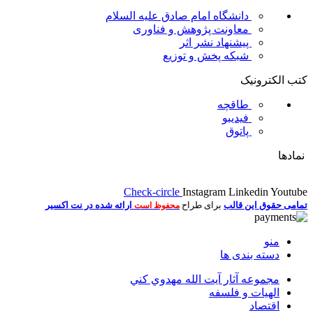
دانشگاه امام صادق علیه السلام
معاونت پژوهش و فناوری
پیشنهاد نشر اثر
شبکه پخش و توزیع
کتب الکترونیک
طاقچه
فیدیبو
پاتوق
نمادها
Check-circle
Instagram
Linkedin
Youtube
تمامی حقوق این قالب
برای طراح
ارائه شده در نت اکسیر
محفوظ است
منو
دسته بندی ها
مجموعه آثار آيت الله مهدوي كني
الهیات و فلسفه
اقتصاد