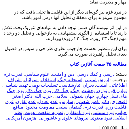
مهار و مدیریت نماید.
در نبرد غزه نیز گونه‌ای دیگر از این قابلیت‌ها تجلی یافت که در
مجموع می‌تواند برای محققان تحلیل آنها درس آموز باشد.
در این اثر نویسندگان ضمن توجه دادن به بنیادهای تئوریک بحث تلاش
دارند تا با استفاده از الگوی پیشنهادی، به بازخوانی و تحلیل دو رخداد
مهم (جنگ ۳۳ روزه، جنگ ۲۲ روزه) بپردازند.
برای این منظور نخست چارچوب نظری طراحی و سپس در فصول
بعدی تحلیل راهبردی صورت می‌گیرد.
مطالعه ۳۵ صفحه آغازین کتاب
دسته:
درسي و كمك درسي
,
دین و امنیت
,
علوم سياسي
,
قدرت نرم
برچسب:
ارزش امنیتی
,
استحاله جنگ
,
استقلال
,
اسرائیل
,
اشراف
اطلاعاتی
,
امنیت
,
بحران
,
تبارشناسی
,
تسلیحات بومی
,
تهدید شناسی
,
توازن قوا
,
توازن وحشت
,
جنگ
,
جنگ 22 روزه
,
جنگ 33 روزه
,
جنگ
های نسل چهارم
,
جهان شمولی اسلامی
,
حزب الله
,
دکتر اصغر
افتخاری
,
دکتر ناصر شعبانی
,
سازش
,
عدم تعادل
,
عدم تقارن
,
غزه
,
قابلیت رزم
,
قدرت نرم
,
گفتمان سلبی
,
مقاومت محدود
,
منافع
حیاتی
,
نبرد مستمر
,
نبرد نامتقارن
,
نظریه منفعت- هویت
,
نظم
انقلابی
,
نفوذ معنوی
,
نیروهای علوی و عاشورایی
,
هژمون آمریکایی
ریال
1,000,000