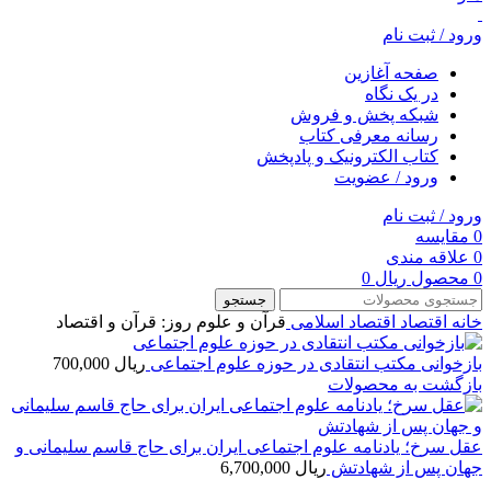
ورود / ثبت نام
صفحه آغازین
در یک نگاه
شبکه پخش و فروش
رسانه معرفی کتاب
کتاب الکترونیک و پادپخش
ورود / عضویت
ورود / ثبت نام
0
مقایسه
0
علاقه مندی
0
محصول
ریال
0
جستجو
خانه
اقتصاد
اقتصاد اسلامی
قرآن و علوم روز: قرآن و اقتصاد
بازخوانی مکتب انتقادی در حوزه علوم اجتماعی
ریال
700,000
بازگشت به محصولات
عقل سرخ؛ یادنامه علوم اجتماعی ایران برای حاج قاسم سلیمانی و
جهان پس از شهادتش
ریال
6,700,000