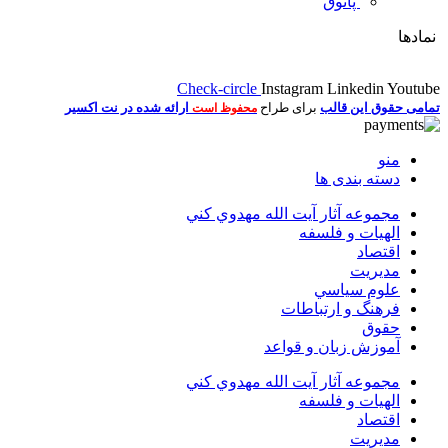
پاتوق
نمادها
Check-circle
Instagram
Linkedin
Youtube
تمامی حقوق این قالب
برای طراح
ارائه شده در نت اکسیر
محفوظ است
منو
دسته بندی ها
مجموعه آثار آيت الله مهدوي كني
الهیات و فلسفه
اقتصاد
مديريت
علوم سياسي
فرهنگ و ارتباطات
حقوق
آموزش زبان و قواعد
مجموعه آثار آيت الله مهدوي كني
الهیات و فلسفه
اقتصاد
مديريت