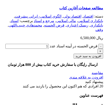
مطالعه صفحات آغازین کتاب
دسته:
اقتصاد
,
اقتصاد پولی
,
الگوی اسلامی- ایرانی پیشرفت
,
بانکداری اسلامی
,
مالی اسلامی
,
مرجع و اسناد
برچسب:
اسناد
,
بانکداری
,
ریسک اعتباری
,
قرض الحسنه
,
محمدهادی حبیب‌اللهی
,
وقف
ریال
6,500,000
قرض ‎الحسنه در آیینه اسناد عدد
افزودن به سبد خرید
ارسال رایگان با سفارش خرید کتاب بیش از 800 هزار تومان
مقایسه
افزودن به علاقه مندی
پیشنهاد کنید
20
افرادی که هم اکنون این محصول را بازدید می کنند
فهرست عناوین