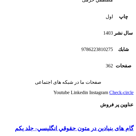
چاپ
اول
سال نشر
1403
شابك
9786223810275
صفحات
362
صفحات ما در شبکه های اجتماعی
Youtube
Linkedin
Instagram
Check-circle
عناوین پر فروش
گام های بنیادین در متون حقوقي انگليسي- جلد يكم