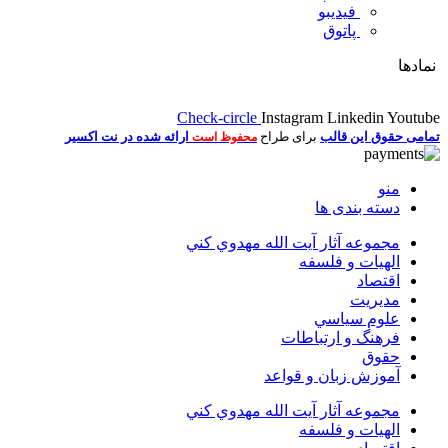
فیدیبو
پاتوق
نمادها
Check-circle
Instagram
Linkedin
Youtube
تمامی حقوق این قالب
برای طراح
ارائه شده در نت اکسیر
محفوظ است
منو
دسته بندی ها
مجموعه آثار آيت الله مهدوي كني
الهیات و فلسفه
اقتصاد
مديريت
علوم سياسي
فرهنگ و ارتباطات
حقوق
آموزش زبان و قواعد
مجموعه آثار آيت الله مهدوي كني
الهیات و فلسفه