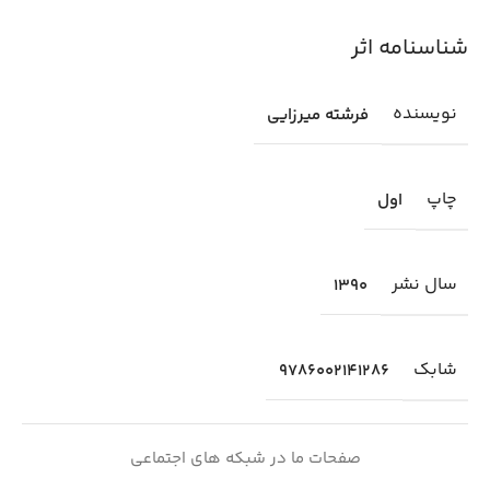
شناسنامه اثر
نویسنده
فرشته میرزایی
چاپ
اول
سال نشر
1390
شابك
9786002141286
صفحات ما در شبکه های اجتماعی