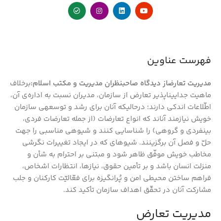
فهرست عناوین
مدیریت تعارضاز دیدگاه صاحب­نظران مدیریت و مکتب اسلام:
برخلاف
ماهیت جدایی­ناپذیر تعارض از سازمان، مدیران نسبت به اداره‌ی آن،
اطّلاعات اندکی دارند؛ درحالی­که آنان برای رشد و توسعه‏ی سازمان
خویش نیازمند آن‏اند که انواع تعارضات (از جمله تعارضات فردی،
بین­فردی و گروهی) را شناسایی کنند و شیوه­ی مناسبی را جهت
حلّ ­و فصل آن برگزینند. شیوه­ای که در ایجاد تغییرات نگرشی
مخاطب خویش موفّق ظاهر شود و مبتنی بر احترام به شأن و
منزلت انسان باشد و بر تأمین حقوق، نیازها، انتظارات اشخاص،
فراهم ساختن محیطی امن و پُرانگیزه برای فعّالیّت کارکنان و جلب
مشارکت آنان در تحقّق اهداف سازمان تأکید کند.
مدیریت تعارض