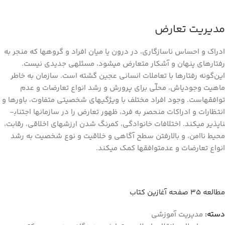
مدیریت تعارض
ادراک و احساس ناسازگاری، در درون یا میان افراد و گروه­ها که منجر به
رفتارهای پنهان و آشکار متعارض می­شود، مسئله‏ی جدیدی نیست.
این‌گونه رفتارها با تعاملات انسانی عجین گشته است. سازمان به خاطر
ماهیت وجودی‏اش، محلّی برای پرورش و رشد انواع تعارضات و عدم
توافق­هاست. وجود افراد مختلف با ویژگی‏های شخصیتی متفاوت، باورها و
انتظارات و ادراکات منحصر به فرد، ظهور تعارض را در سازمان­ها اجتناب­
ناپذیر می­کند. اختلافات خانوادگی، کم­رنگ شدن ارزش­های اخلاقی، رقابت،
محیط ناامن، و بالارفتن سطح آگاهی و خلاقیت و نوع شخصیت به رشد
انواع تعارضات و عدم­توافق­ها کمک می­کند.
مطالعه ۳۵ صفحه آغازین کتاب
دسته:
مدیریت آموزشی