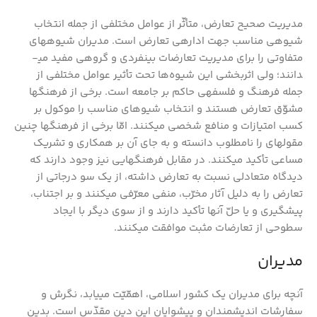
مدیریت صحیح تعارض، متأثّر از عوامل مختلفی از جمله انتخاب
شیوه­ی مناسب جهت اداره­ی تعارض است. مدیران شیوه­های
متفاوتی را برای مدیریت تعارضات بین­فردی و گروهی مفید می­
دانند؛ ولی اثربخشی این شیوه‌ها تحت تأثیر عوامل مختلفی از
جمله فرهنگ و فلسفه­ی حاکم بر جامعه است. برخی از فرهنگ­ها
مشوّق تعارض هستند و انتخاب شیوه­ای مناسب را موکول بر
کسب امتیازات و منافع شخصی می­کنند. امّا برخی از فرهنگ­ها چنین
مقوله­ای را نامطلوب دانسته و به جای آن بر هم­کاری و تشریک
مساعی تأکید می­کنند. در مقابل فرهنگ­هایی نیز وجود دارند که
دیدگاه متعادلی نسبت به تعارض داشته، از یک سو درجاتی از
تعارض را به دلیل آثار مخرّب، منفی معرّفی می­کنند و بر اجتناب،
پیشگیری و یا حلّ آن­ها تأکید دارند و از سوی دیگر با ایجاد
سطوحی از تعارضات مثبت موافقت می­کنند.
مدیران
آن­چه برای مدیران یک کشور اسلامی، اهمّیّت می­یابد، نگرش و
سفارشات اندیشمندان و پیشوایان این دین مقدّس است. بدین