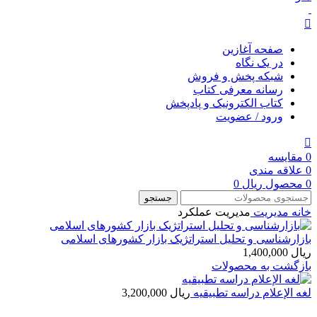
صفحه آغازین
در یک نگاه
شبکه پخش و فروش
رسانه معرفی کتاب
کتاب الکترونیک و پادپخش
ورود / عضویت
0
مقایسه
0
علاقه مندی
0
محصول
ریال
0
جستجو
خانه
مديريت
مدیریت عملکرد
بازارشناسی و تحلیل استراتژیک بازار کشورهای اسلامی
ریال
1,400,000
بازگشت به محصولات
لغه الإعلام دراسه تطبیقیه
ریال
3,200,000