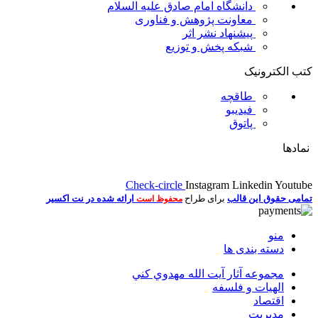
دانشگاه امام صادق علیه السلام
معاونت پژوهش و فناوری
پیشنهاد نشر اثر
شبکه پخش و توزیع
کتب الکترونیک
طاقچه
فیدیبو
پاتوق
نمادها
Check-circle
Instagram
Linkedin
Youtube
تمامی حقوق این قالب
برای طراح
ارائه شده در نت اکسیر
محفوظ است
منو
دسته بندی ها
مجموعه آثار آيت الله مهدوي كني
الهیات و فلسفه
اقتصاد
مديريت