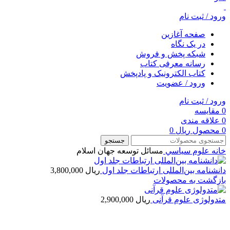
ورود / ثبت نام
صفحه آغازین
در یک نگاه
شبکه پخش و فروش
رسانه معرفی کتاب
کتاب الکترونیک و پادپخش
ورود / عضویت
ورود / ثبت نام
0
مقایسه
0
علاقه مندی
0
محصول
ریال
0
جستجو
خانه
علوم سياسي
مسائل توسعه جهان اسلام
دانشنامه بین‌المللی ارتباطات جلد اول
ریال
3,800,000
بازگشت به محصولات
متدولوژی علوم قرآنی
ریال
2,900,000