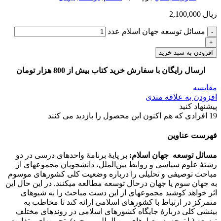
ریال
2,100,000
مسائل توسعه جهان اسلام عدد
افزودن به سبد خرید
ارسال رایگان با سفارش خرید کتاب بیش از 800 هزار تومان
مقایسه
افزودن به علاقه مندی
پیشنهاد کنید
19
افرادی که هم اکنون این محصول را بازدید می کنند
فهرست عناوین
مسائل توسعه جهان اسلام:
بر پایۀ برنامۀ واحدهای درسی در دو
رشتۀ علوم­ سیاسی و روابط بین‌الملل، دانشجویان مجموعه­ای از
مباحث توصیفی و تحلیلی را درباره وضعیت کلی کشورهای موسوم
به جهان سوم یا جهان درحال توسعه مطالعه می­کنند. در این حال این
اثر خواهد کوشید مجموعه­ای از این دست مباحث را به شیوه­ای
متمرکز در ارتباط با کشورهای اسلامی ارائه کند تا مخاطب به
بینشی کلی دربارۀ جایگاه کشورهای اسلامی در روندهای مختلف
توسعه (با توجه به معیارهای بین المللی موجود)، تجربه­های متفاوت