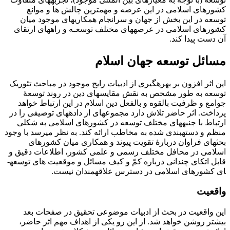
کشورهای اسلامی در این عرصه و مهمترین چالش ها و موانع
توسعه در این بخش از جهان و سرانجام همکاری­های موجود میان
کشورهای اسلامی در عرصه­های مختلف توسعـه و راه­های ارتقای
آن دست پیدا کند.
مسائل توسعه جهان اسلام
این اثر افزون بر بهره­گیری از ادبیات رایج موجود در مباحث تئوریک
توسعه به طور مشخص به نقش مقایسه­ای دین در روند توسعۀ
جوامع و ظرفیت بالقوه و بالفعل دین اسلام در این ارتباط خواهد
پرداخت. اثر حاضر تلاش دارد مجموعه­ای از داده­های توصیفی را در
ارتباط با جنبه­های مختلف توسعه در کشورهای اسلامی به شکلی
منظم و دسته­بندی شده به مخاطب ارائه کند. به نظر می­رسد با وجود
بحث­های فراوان دربارۀ تقویت پیوند و همکاری میان کشورهای
اسلامی در محافل مختلف رسمی و علمی کشور، اطلاعات دقیق و
قابل اتکای چندانی درباره کمّ و کیف مسائل و موقعیت های توسعه­
ای کشورهای اسلامی در دسترس علاقه­مندان نیست.
واقعیت
این واقعیت در بحث از ادبیات موضوعی تحقیق در صفحات بعد
بیشتر روشن خواهد شد. از این رو یکی از اهداف مهم اثر حاضر،