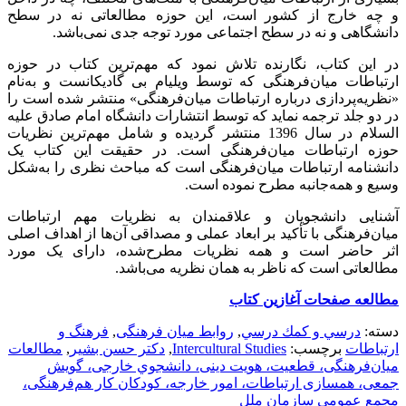
و چه خارج از کشور است، این حوزه مطالعاتی نه در سطح
دانشگاهی و نه در سطح اجتماعی مورد توجه جدی نمی‌باشد.
در این کتاب، نگارنده تلاش نمود که مهم‌ترین کتاب در حوزه
ارتباطات میان‌فرهنگی که توسط ویلیام بی گادیکانست و به‌نام
«نظریه‌پردازی درباره ارتباطات میان‌فرهنگی» منتشر شده است را
در دو جلد ترجمه نماید که توسط انتشارات دانشگاه امام صادق علیه
السلام در سال 1396 منتشر گردیده و شامل مهم‌ترین نظریات
حوزه ارتباطات میان‌فرهنگی است. در حقیقت این کتاب یک
دانشنامه ارتباطات میان‌فرهنگی است که مباحث نظری را به‌شکل
وسیع و همه‌جانبه مطرح نموده است.
آشنایی دانشجویان و علاقمندان به نظریات مهم ارتباطات
میان‌فرهنگی با تأکید بر ابعاد عملی و مصداقی آن‌ها از اهداف اصلی
اثر حاضر است و همه نظریات مطرح‌شده، دارای یک مورد
مطالعاتی است که ناظر به همان نظریه می‌باشد.
مطالعه صفحات آغازين كتاب
دسته:
درسي و كمك درسي
,
روابط میان فرهنگی
,
فرهنگ و
ارتباطات
برچسب:
Intercultural Studies
,
دكتر حسن بشير
,
مطالعات
میان‌فرهنگی، قطعیت، هویت دینی، دانشجوي خارجی، گویش
جمعی، همسازی ارتباطات، امور خارجه، کودکان کار هم‌فرهنگی،
مجمع عمومی سازمان ملل