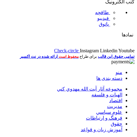
کتب الکترونیک
طاقچه
فیدیبو
پاتوق
نمادها
Check-circle
Instagram
Linkedin
Youtube
تمامی حقوق این قالب
برای طراح
ارائه شده در نت اکسیر
محفوظ است
منو
دسته بندی ها
مجموعه آثار آيت الله مهدوي كني
الهیات و فلسفه
اقتصاد
مديريت
علوم سياسي
فرهنگ و ارتباطات
حقوق
آموزش زبان و قواعد