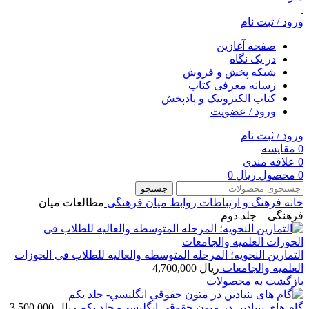
ورود / ثبت نام
صفحه آغازین
در یک نگاه
شبکه پخش و فروش
رسانه معرفی کتاب
کتاب الکترونیک و پادپخش
ورود / عضویت
ورود / ثبت نام
0
مقایسه
0
علاقه مندی
0
محصول
ریال
0
جستجو
خانه
فرهنگ و ارتباطات
روابط میان فرهنگی
مطالعات میان
فرهنگی – جلد دوم
التمارین النحویه؛ المرحله المتوسطه والعالیه للطلاب فی الحوزات
العلمیه والجامعات
ریال
4,700,000
بازگشت به محصولات
گام های بنیادین در متون حقوقي انگليسي- جلد يكم
ریال
3,500,000