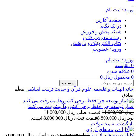
ورود / ثبت نام
صفحه آغازین
در یک نگاه
شبکه پخش و فروش
رسانه معرفی کتاب
کتاب الکترونیک و پادپخش
ورود / عضویت
ورود / ثبت نام
0
مقایسه
0
علاقه مندی
0
محصول
ریال
0
جستجو
خانه
الهیات و فلسفه
علوم قرآن و حدیث
تربیت اسلامی
معلّم
صادق
قمار توسعه چرا فقط برخی کشورها پیشرفت می کنند
ریال
11,000,000
قیمت اصلی ریال 11,000,000
بود.
ریال
8,800,000
قیمت فعلی ریال 8,800,000 است.
بازگشت به محصولات
کلیات بیمه های انرژی
ریال
6,000,000
قیمت اصلی ریال 6,000,000