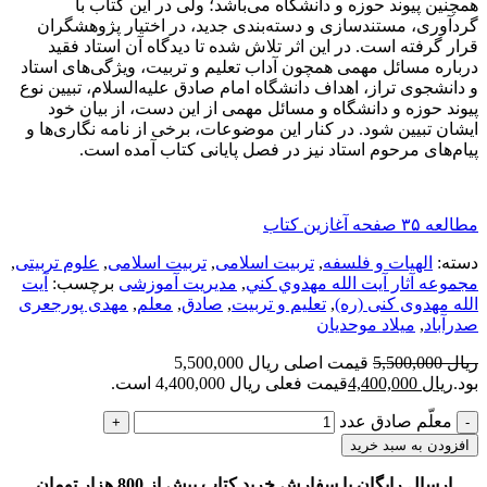
همچنین پیوند حوزه و دانشگاه می‌باشد؛ ولی در این کتاب با
گردآوری، مستندسازی و دسته‌بندی جدید، در اختیار پژوهشگران
قرار گرفته است. در این اثر تلاش شده تا دیدگاه آن استاد فقید
درباره مسائل مهمی همچون آداب تعلیم و تربیت، ویژگی‌های استاد
و دانشجوی تراز، اهداف دانشگاه امام صادق علیه‌السلام، تبیین نوع
پیوند حوزه و دانشگاه و مسائل مهمی از این دست، از بیان خود
ایشان تبیین شود. در کنار این موضوعات، برخی از نامه نگاری‌ها و
پیام‌های مرحوم استاد نیز در فصل پایانی کتاب آمده است.
مطالعه ۳۵ صفحه آغازین کتاب
دسته:
الهیات و فلسفه
,
تربیت اسلامی
,
تربیت اسلامی
,
علوم تربیتی
,
مجموعه آثار آيت الله مهدوي كني
,
مدیریت آموزشی
برچسب:
آیت
الله مهدوی کنی (ره)
,
تعلیم و تربیت
,
صادق
,
معلم
,
مهدی پورجعری
صدرآباد
,
میلاد موحدیان
ریال
5,500,000
قیمت اصلی ریال 5,500,000
بود.
ریال
4,400,000
قیمت فعلی ریال 4,400,000 است.
معلّم صادق عدد
افزودن به سبد خرید
ارسال رایگان با سفارش خرید کتاب بیش از 800 هزار تومان