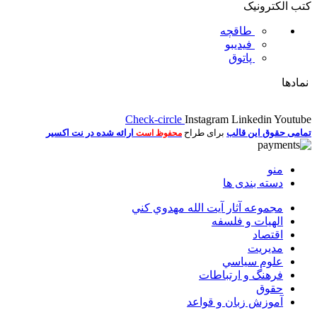
کتب الکترونیک
طاقچه
فیدیبو
پاتوق
نمادها
Check-circle
Instagram
Linkedin
Youtube
تمامی حقوق این قالب
برای طراح
ارائه شده در نت اکسیر
محفوظ است
منو
دسته بندی ها
مجموعه آثار آيت الله مهدوي كني
الهیات و فلسفه
اقتصاد
مديريت
علوم سياسي
فرهنگ و ارتباطات
حقوق
آموزش زبان و قواعد