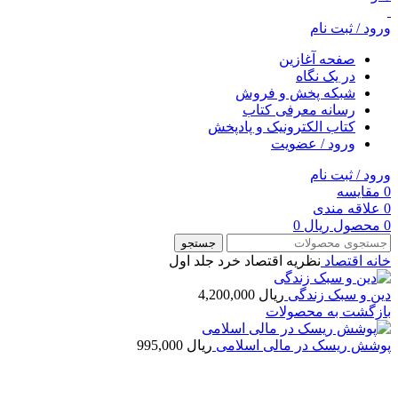
ورود / ثبت نام
صفحه آغازین
در یک نگاه
شبکه پخش و فروش
رسانه معرفی کتاب
کتاب الکترونیک و پادپخش
ورود / عضویت
ورود / ثبت نام
0
مقایسه
0
علاقه مندی
0
محصول
ریال
0
جستجو
خانه
اقتصاد
نظریه اقتصاد خرد جلد اول
دین و سبک زندگی
ریال
4,200,000
بازگشت به محصولات
پوشش ریسک در مالی اسلامی
ریال
995,000