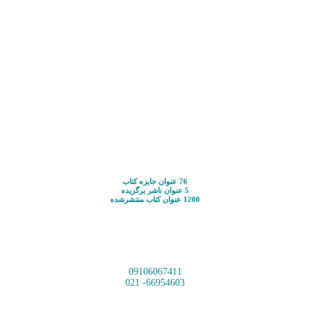
76 عنوان جایزه کتاب
5 عنوان ناشر برگزیده
1200 عنوان کتاب منتشرشده
09106067411
66954603- 021