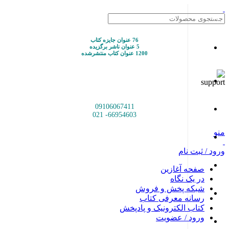
76 عنوان جایزه کتاب
5 عنوان ناشر برگزیده
1200 عنوان کتاب منتشرشده
09106067411
66954603- 021
منو
ورود / ثبت نام
صفحه آغازین
در یک نگاه
شبکه پخش و فروش
رسانه معرفی کتاب
کتاب الکترونیک و پادپخش
ورود / عضویت