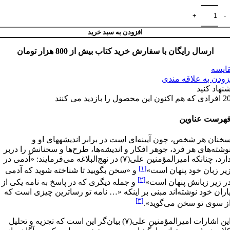
افزودن به سبد خرید
ارسال رایگان با سفارش خرید کتاب بیش از 800 هزار تومان
ایسه
زودن به علاقه مندی
شنهاد کنید
2
افرادی که هم اکنون این محصول را بازدید می کنند
هرست عناوین
خنان هر شخص، چون آیینه‌ای است در برابر اندیشه­های او و
وشته‌های هر فرد، جوهر افکار و اندیشه­‌ها، طرح‌ها و سخنانش را دربر
دارد، چنانکه امیرالمؤمنین علی‌(۷) در نهج‌البلاغه می‌فرمایند: «آدمی در
[۱]
یر زبان خود پنهان است»
و «سخن بگویید تا شناخته شوید که آدمی
[۲]
ر زیر زبانش پنهان است»
و جمله دیگری که در پاسخ به نامه یکی از
اران خود نوشته‌اند مبنی بر اینکه «… نامه تو رساترین چیزی است که
[۳]
ز سوی تو سخن می‌گوید».
این اشارات امیرالمؤمنین علی‌(۷) بیان‌گر این است که تجزیه و تحلیل