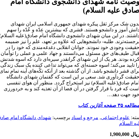
صیت نامه شهدای دانشجوی دانشگاه امام
ادق علیه السلام)
دون شک مرکز ثقل پیکره شهدای جمهوری اسلامی ایران شهدای
انش آموز و دانشجو هستند. قشری که بیشترین عِدّه و عُدّه را سهم
اشتند. در این میان شهدای دانشجو‌ی دانشگاه امام صادق(علیه السلام)
رجسته‌ترند. طلبه- دانشجو‌هایی که علاوه بر تعهد، علم را نیز ضمیمه
قیقت وجودی خود نمودند. جوانان انقلابی دغدغه‌مندی که خود را در
بال طیف‌های حق مسئول می‌دانستند و جهاد علمی و عملی را توأمان
رده بودند. هر یک از این شهدای گرانقدر سیره‌ای دارد که اسوه شدنش
ا تایید می‌کند؛ اسوه حسنه‌ای که می‌تواند تداعی کننده یک سبک زندگی
رای قشر دانشجو باشد. از آن گذشته بعد از آنکه تکّه‌های آینه تمام نمای
قیقت گردآوری شد. سعی بر این است که گفتمان شهدای دانشگاه
مام صادق(علیه السلام) نیز استخراج گردد. منظور آن هوای تنفسی
ست که فرد با قرار گرفتن در آن فضا از آن تغذیه کند و به خردورزی
ود جهت دهد…
طالعه ۳۵ صفحه آغازین کتاب
ته:
علوم اجتماعی
,
مرجع و اسناد
برچسب:
شهدای دانشگاه امام صاد
یه السلام
یال
1,900,000