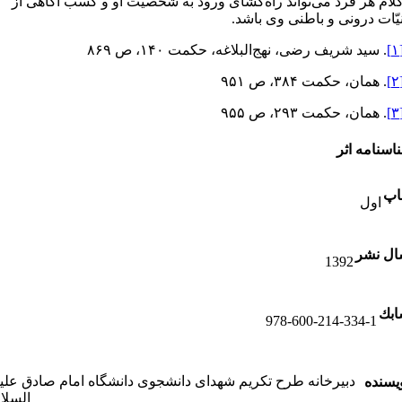
لام هر فرد می‌تواند راه‌گشای ورود به شخصیت او و کسب آگاهی از
یّات درونی و باطنی وی باشد.
[
. سید شریف رضی، نهج‌البلاغه، حکمت ۱۴۰، ص ۸۶۹
[
. همان، حکمت ۳۸۴، ص ۹۵۱
[
. همان، حکمت ۲۹۳، ص ۹۵۵
اسنامه اثر
اپ
اول
ل نشر
1392
بك
978-600-214-334-1
دبیرخانه طرح تکریم شهدای دانشجوی دانشگاه امام صادق علی
یسنده
السلا