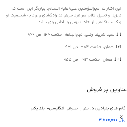
این اشارات امیرالمؤمنین علی‌(علیه السلام) بیان‌گر این است که
تجزیه و تحلیل کلام هر فرد می‌تواند راه‌گشای ورود به شخصیت او
و کسب آگاهی از نیّات درونی و باطنی وی باشد.
[۱]
. سید شریف رضی، نهج‌البلاغه، حکمت ۱۴۰، ص ۸۶۹
[۲]
. همان، حکمت ۳۸۴، ص ۹۵۱
[۳]
. همان، حکمت ۲۹۳، ص ۹۵۵
عناوین پر فروش
گام های بنیادین در متون حقوقي انگليسي- جلد يكم
ریال