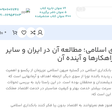
76 عنوان جایزه کتاب
09106067411
5 عنوان ناشر برگزیده
66954603- 021
1200 عنوان کتاب منتشرشده
0
ریا
 اسلامی؛ مطالعه آن در ایران و سایر
اهکارها و آینده آن
انکداری اسلامی در گستره میهن اسلامی عزیزمان از یکسو و اهمیت
 پدیده بالنده نوپا از سوی دیگر، ازجمله اهداف و آرمانهایی است که
یشمندان و محققان بوده است. در این راستا باید به بررسی تحولات
 سرعت بیشتر، خدمت بهتر و کیفیت مناسبتر در خدمت اقتصاد مملکت
 این است که:
 هنوز هم نمی­توانند به اقتصاد بدون ربا فکر کنند بانکداری اسلامی