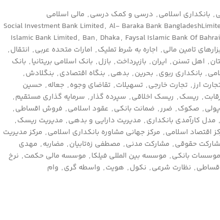
ی
,
بانکداری اسلامی
,
درسي و كمك درسي
,
مالی اسلامی
,
Al- Baraka Bank BangladeshLimit
Islamic Bank Limited
,
Ban
,
Dhaka
,
Faysal Islamic Bank Of Bahra
بزارهای تامین مالی
,
اجاره به شرط تملیک
,
امارات متحده عربی
,
انتقال
,
ان
,
اهل تسنن
,
ایران
,
بازپرداخت
,
بازل
,
بانک اسلامی بریتانیا
,
بانک
امی
,
بانکداری ربوی
,
بحرین
,
بدهی
,
بنگاه اقتصادی
,
بنگلادش
,
جارت ارز
,
تجارت خارجی
,
تسهیلات
,
تقاضای وجوه
,
جعاله
,
حسين
قابت
,
ریسک
,
ریسک اخلاقی
,
سپرده گذار
,
سرمایه گذاری مستقیم
,
ولی
,
صکوک
,
ضرر
,
ضمانت بانکی
,
عقود اسلامی
,
فروش اقساطی
,
مدل کارآمدی بانکداری
,
مدیریت دارایی و بدهی
,
مدیریت ریسک
,
ز اقتصاد اسلامی
,
مرکز جهانی مشاوره بانکداری اسلامی
,
مرکز مدیریت
شارکت حقوقی
,
مشارکت مدنی
,
مصطفي زه‌تابيان
,
مضاربه
,
مهدي
وسسات بانکی
,
موسسه بین المللی فیلکا
,
موسسه مالی حکمت
,
نرخ
اقساطی
,
نظارت شرعی
,
نکول
,
هویت
,
واسطه گری
,
وام