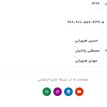
ر
1389
978-600-557-439-5
حسين هروراني
,
ه
مصطفي زه‌تابيان
,
مهدي هروراني
صفحات ما در شبکه های اجتماعی