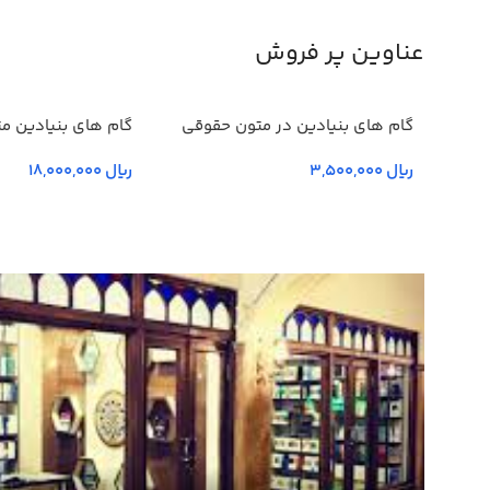
عناوین پر فروش
گام های بنیادین در متون حقوقي
گام های بنیادین م
انگليسي- جلد يكم
چهارم و پنجم
ریال
ریال