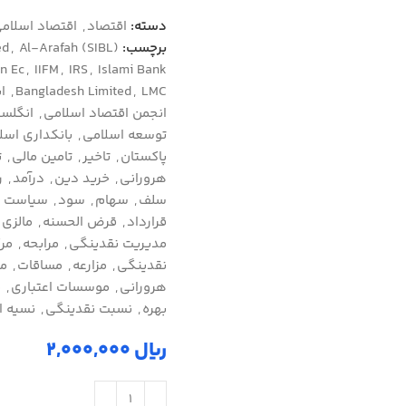
دسته:
اقتصاد
,
اقتصاد اسلام
برچسب:
(SIBL) Social Investment Bank Limited
Al-Arafah
,
ed
in Ec
,
IIFM
,
IRS
,
Islami Bank
LMC
,
Bangladesh Limited
,
ا
انجمن اقتصاد اسلامی
,
انگلست
توسعه اسلامی
,
بانکداری اسل
پاکستان
,
تاخیر
,
تامین مالی
,
ت
هروراني
,
خرید دین
,
درآمد
,
ر
سلف
,
سهام
,
سود
,
سیاست پ
قرارداد
,
قرض الحسنه
,
مالزی
,
مدیریت نقدینگی
,
مرابحه
,
مرک
نقدینگی
,
مزارعه
,
مساقات
,
م
هروراني
,
موسسات اعتباری
,
م
بهره
,
نسبت نقدینگی
,
نسیه 
ریال