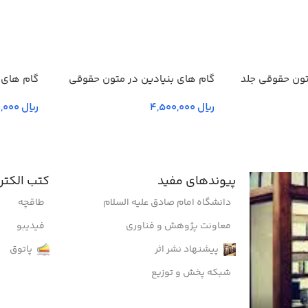
تون حقوقی جلد
گام های بنیادین در متون حقوقي
گام های 
انگليسي- جلد دوم
انگليسي-
ریال
ریال
پیوندهای مفید
کتب الکتر
دانشگاه امام صادق علیه السلام
طاقچه
معاونت پژوهش و فناوری
فیدیبو
پیشنهاد نشر اثر
پاتوق
شبکه پخش و توزیع