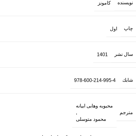
نویسنده
کامونز
چاپ
اول
سال نشر
1401
شابك
978-600-214-995-4
محبوبه وهابی ابیانه
مترجم
,
محمود متوسلی