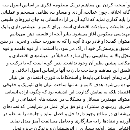
و آمیخته کردن این مفاهیم در یک منظومه فکری بر اساس اصول سه
گانه اخلاقی چون عدالت، آزادی و مساوات، نظامی منسجم و عملیاتی
را پایه گذاری نماید که تاکید آن بر اراده انسانی به جای نیروهای طبیعی
در تعاملات و مبادلات اقتصادی است. برای کامونز اندیشه‌پردازی با یک
مهندسی معکوس آغاز می‌شود. بنابر آنچه از فلسفه ذهن می‌دانیم
میتوان گفت: او قادر بود تا آنچه را که به صورت حسّی و تجربی در ذهن
عمیق و پرسش‌گر خود ادراک می‌‌نمود، با استمداد از قوه فاهمه و قوه
تخیّل بالا به مفاهیمی مبدّل سازد که قبلاً در اندیشه‌های اقتصادی و
مکاتب پیشین نظیر آن وجود نداشت. بدین گونه است که با ترکیب و
تلفیق این مفاهیم و ساخت دادن به آنها براساس اصول اخلاقی و
آرمان‌های اجتماعی پایه‌ها و استحکامات تئوری اقتصادی اش بنیان
نهاده می‌شود. ‌هدف کامونز نه تنها ساخت بنیان های تئوریک و حقوقی
اقتصاد بلکه به نمایش گذاردن این اندیشه بود که چگونه اراده انسانی
میتواند مهمترین مسائل و مشکلات در اندیشه های اجتماعی را از
طریق ارزشهای مشترک و توافق برای عمل در شرایطی که تضادهای
ریشه ای در منافع وجود دارد؛ حل و فصل نماید و جامعه را به نظم در
آورده و تضادها را به سازگاری و تعامل مسالمت آمیز مبدل نماید. ‌
اقتباس بینش اولیه بسیاری از اندیشمندان و برندگان جایزه نوبل