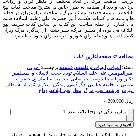
بررسي ماهيت مرگ در ابعاد مختلف از منظر قرآن و روايات
پرداخته و بعد از مقدمه به طور خاص به تشريح مباحث كتاب نهج
البلاغه در زمينه حقيقت مسئله مرگ و مباحث پيرامون آن در خطبه
ها و نامه ها و كلمات حكمت آميز حضرت علي (عليه السلام) همت
مي گمارد. از جمله مباحث اين كتاب بر اساس كتاب شريف نهج
البلاغه مي توان از مستي مرگ، سير نشدن از زندگي، مرگ ويران
كننده لذت ها و دنيا سراي عبور و اخرت سراي جاودانه نام برد.
مطالعه 35 صفحه آغازین کتاب
دسته:
الهيات
,
الهیات و فلسفه
,
فلسفه
برچسب:
آخرت
,
امیرالمومنین علی علیه السلام
,
توبه
,
حجت الاسلام و المسلمین
دکتر نورالله علیدوست خراسانی
,
حشمت سلیمان ع
,
حضرت
عیسی ع
,
خلیفه عباسی
,
دگرگونی
,
زندگی
,
سکره
,
شهریار
,
شیطان
,
عبرت
,
فرشته الهی
,
مرگ
,
معاد
,
نهج البلاغه
,
وداع
ریال
4,300,000
پایان زندگی در نهج البلاغه عدد
افزودن به سبد خرید
ارسال رایگان با سفارش خرید کتاب بیش از 800 هزار تومان