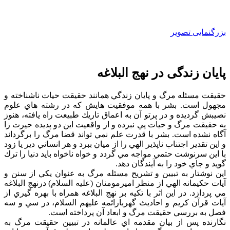
بزرگنمایی تصویر
پایان زندگی در نهج البلاغه
حقيقت مسئله مرگ و پايان زندگي همانند حقيقت حيات ناشناخته و
مجهول است. بشر با همه موفقيت هايش كه در رشته هاي علوم
نصيبش گرديده و در پرتو آن به اعماق تاريك طبيعت راه يافته، هنوز
به حقيقت مرگ و حيات پي نبرده و از واقعيت اين دو پديده حيرت زا
آگاه نشده است. بشر با قدرت علم نمي تواند قضا مرگ را برگرداند
و اين تقدير اجتناب ناپذير الهي را از ميان ببرد و هر انساني دير يا زود
با اين سرنوشت حتمي مواجه مي گردد و خواه ناخواه بايد دنيا را ترك
گويد و جاي خود را به آيندگان دهد.
اين نوشتار به تبيين و تشريح مسئله مرگ به عنوان يكي از سنن و
آيات حكيمانه الهي از منظر اميرمومنان (عليه السلام) درنهج البلاغه
مي پردازد. در اين اثر با تكيه بر نهج البلاغه همراه با بهره گيري از
آيات قرآن كريم و احاديث گهربارائمه عليهم السلام، در سي و سه
فصل به بررسي حقيقت مرگ و ابعاد آن پرداخته است.
نگارنده پس از بيان مقدمه اي عالمانه در تبيين حقيقت مرگ به