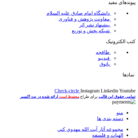
پیوندهای مفید
دانشگاه امام صادق علیه السلام
معاونت پژوهش و فناوری
پیشنهاد نشر اثر
شبکه پخش و توزیع
کتب الکترونیک
طاقچه
فیدیبو
پاتوق
نمادها
Check-circle
Instagram
Linkedin
Youtube
تمامی حقوق این قالب
برای طراح
ارائه شده در نت اکسیر
محفوظ است
منو
دسته بندی ها
مجموعه آثار آيت الله مهدوي كني
الهیات و فلسفه