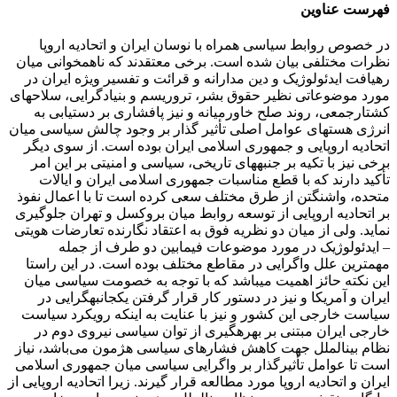
فهرست عناوین
در خصوص روابط سیاسی همراه با نوسان ایران و اتحادیه اروپا
نظرات مختلفی بیان شده است. برخی معتقدند که ناهمخوانی میان
رهیافت ایدئولوژیک و دین مدارانه و قرائت و تفسیر ویژه ایران در
مورد موضوعاتی نظیر حقوق بشر، تروریسم و بنیادگرایی، سلاح‏های
کشتارجمعی، روند صلح خاورمیانه و نیز پافشاری بر دست‏یابی به
انرژی هسته‏ای عوامل اصلی تأثیر گذار بر وجود چالش سیاسی میان
اتحادیه اروپایی و جمهوری اسلامی ایران بوده است. از سوی دیگر
برخی نیز با تکیه بر جنبه‏های تاریخی، سیاسی و امنیتی بر این امر
تأکید دارند که با قطع مناسبات جمهوری اسلامی ایران و ایالات
متحده، واشنگتن از طرق مختلف سعی کرده است تا با اعمال نفوذ
بر اتحادیه اروپایی از توسعه روابط میان بروکسل و تهران جلوگیری
نماید. ولی از میان دو نظریه فوق به اعتقاد نگارنده تعارضات هویتی
– ایدئولوژیک در مورد موضوعات فیمابین دو طرف از جمله
مهمترین علل واگرایی در مقاطع مختلف بوده است. در این راستا
این نکته حائز اهمیت می‏باشد که با توجه به خصومت سیاسی میان
ایران و آمریکا و نیز در دستور کار قرار گرفتن یکجانبه‏گرایی در
سیاست خارجی این کشور و نیز با عنایت به اینکه رویکرد سیاست
خارجی ایران مبتنی بر بهره‏گیری از توان سیاسی نیروی دوم در
نظام بین‏الملل جهت کاهش فشارهای سیاسی هژمون می‌باشد، نیاز
است تا عوامل تأثیرگذار بر واگرایی سیاسی میان جمهوری اسلامی
ایران و اتحادیه اروپا مورد مطالعه قرار گیرند. زیرا اتحادیه اروپایی از