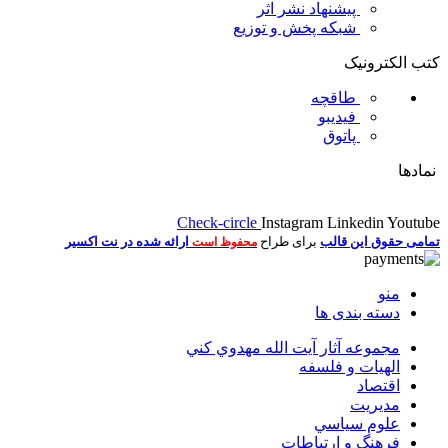
پیشنهاد نشر اثر
شبکه پخش و توزیع
کتب الکترونیک
طاقچه
فیدیبو
پاتوق
نمادها
Check-circle
Instagram
Linkedin
Youtube
تمامی حقوق این قالب
برای طراح
ارائه شده در نت اکسیر
محفوظ است
منو
دسته بندی ها
مجموعه آثار آيت الله مهدوي كني
الهیات و فلسفه
اقتصاد
مديريت
علوم سياسي
فرهنگ و ارتباطات