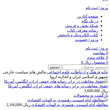
ورود / ثبت نام
صفحه آغازین
در یک نگاه
شبکه پخش و فروش
رسانه معرفی کتاب
کتاب الکترونیک و پادپخش
ورود / عضویت
ورود / ثبت نام
0
مقایسه
0
علاقه مندی
0
محصول
ریال
0
جستجو
خانه
فرهنگ و ارتباطات
علوم اجتماعی
چالش های سیاست خارجی
جمهوری اسلامی ایران و اتحادیه اروپا
حقوق مخاطب در برابر رسانه های جمعی ایران، انگلیس، آمریکا
ریال
3,600,000
بازگشت به محصولات
مغالطه آدام اسمیت رهنمودی به الهیات اقتصادی
ریال
2,100,000