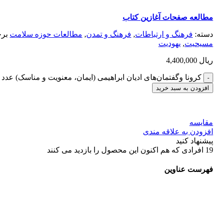
مطالعه صفحات آغازين كتاب
دسته:
فرهنگ و ارتباطات
,
فرهنگ و تمدن
,
مطالعات حوزه سلامت
بر
مسيحيت
,
يهوديت
ریال
4,400,000
کرونا و‌گفتمان‌های ادیان ابراهیمی (ایمان، معنویت و مناسک) عدد
افزودن به سبد خرید
مقایسه
افزودن به علاقه مندی
پیشنهاد کنید
19
افرادی که هم اکنون این محصول را بازدید می کنند
فهرست عناوین