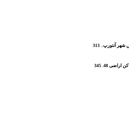
س شهر آنتورپ
..
313
345
.