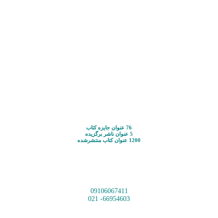
76 عنوان جایزه کتاب
5 عنوان ناشر برگزیده
1200 عنوان کتاب منتشرشده
09106067411
66954603- 021