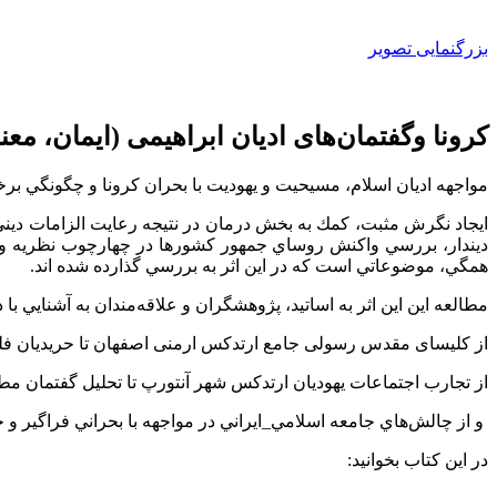
بزرگنمایی تصویر
کرونا و‌گفتمان‌های ادیان ابراهیمی (ایمان، مع
مواجهه اديان اسلام، مسيحيت و يهوديت با بحران كرونا و چگونگي برخورد علماي ديني
ايجاد نگرش مثبت، كمك به بخش درمان در نتيجه رعايت الزامات ديني و
ديندار، بررسي واكنش روساي جمهور كشورها در چهارچوب نظريه وجه
همگي، موضوعاتي است كه در اين اثر به بررسي گذارده شده اند.
مطالعه اين اين اثر به اساتيد، پژوهشگران و علاقه‌مندان به آشنايي با 
از کلیسای مقدس رسولی جامع ارتدکس ارمنی اصفهان تا حریدیان فلس
از تجارب اجتماعات يهوديان ارتدکس شهر آنتورپ تا تحليل گفتمان 
و از چالش‌هاي جامعه اسلامي_ايراني در مواجهه با بحراني فراگير و جه
در اين كتاب بخوانيد: