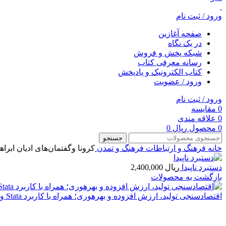
ورود / ثبت نام
صفحه آغازین
در یک نگاه
شبکه پخش و فروش
رسانه معرفی کتاب
کتاب الکترونیک و پادپخش
ورود / عضویت
ورود / ثبت نام
0
مقایسه
0
علاقه مندی
0
محصول
ریال
0
جستجو
خانه
فرهنگ و ارتباطات
فرهنگ و تمدن
کرونا و‌گفتمان‌های ادیان ابر
دستبرد ناپيدا
ریال
2,400,000
بازگشت به محصولات
اقتصادسنجی تولید، ارزش افزوده و بهره‏وری؛ همراه با کاربرد Stata و RStudio