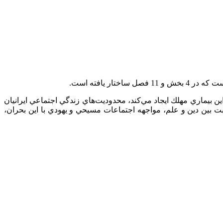
 يافته است.
ن بيماري مهلك ايجاد مي‌كند، محدوديت‌هاي زندگي اجتماعي ايرانيان
بين دين و علم، مواجهه اجتماعات مسيحي و يهودي با اين بحران،