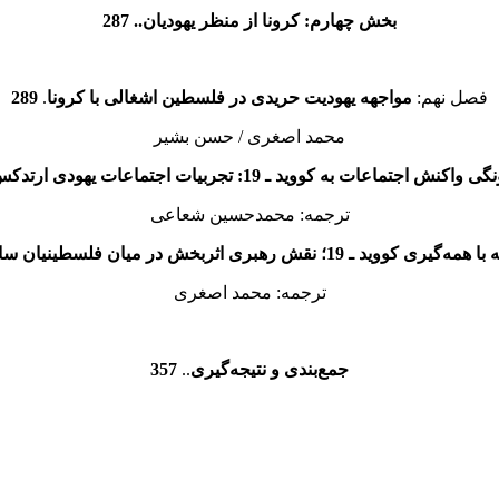
بخش چهارم: کرونا از منظر یهودیان.. 287
فصل نهم:
مواجهه یهودیت حریدی در فلسطین اشغالی با کرونا
.
289
محمد اصغری / حسن بشیر
ی واکنش اجتماعات به کووید ـ 19:
تجربیات اجتماعات یهودی ارتدک
ترجمه: محمدحسین شعاعی
یری کووید ـ 19؛ نقش رهبری اثربخش در میان فلسطینیان ساکن اراضی 48
ترجمه: محمد اصغری
جمع‌بندی و نتیجه‌گیری
..
357