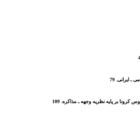
ی ـ ایرانی
.
79
س کرونا بر پایه نظریه وجهه ـ مذاکره
.
109