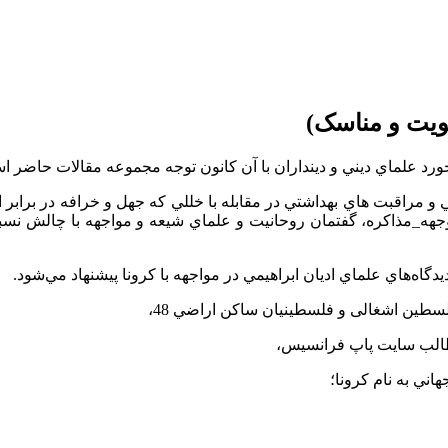
نویت و مناسک)
 و دينداران با آن كانون توجه مجموعه مقالات حاضر است كه در 4 بخش و 11 فصل ساختار
 مراقبت ‌هاي بهداشتي در مقابله با خللي كه جهل و خرافه در برابر اي
ه_مذاكره، گفتمان روحانيت و علماي شيعه و مواجهه با چالش نسبت 
ديدگاه‌هاي علماي اديان ابراهيمي در مواجهه با كرونا پيشنهاد مي‌شود.
طین اشغالی و فلسطينيان ساكن اراضي 48،
مطالب سایت پاپ فرانسیس،
اني به نام كرونا؛