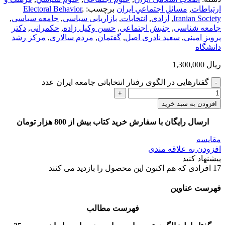
ارتباطات
,
مسائل اجتماعي ايران
برچسب:
,
Electoral Behavior
Iranian Society
,
آزادی
,
انتخابات
,
بازاریابی سیاسی
,
جامعه سیاسی
,
جامعه شناسی
,
جنبش اجتماعی
,
حسن وکیل زاده
,
حکمرانی
,
دکتر
پرویز امینی
,
سعید نادری اصل
,
گفتمان
,
مردم سالاری
,
مرکز رشد
دانشگاه
ریال
1,300,000
گفتارهایی در الگوی رفتار انتخاباتی جامعه ایران عدد
افزودن به سبد خرید
ارسال رایگان با سفارش خرید کتاب بیش از 800 هزار تومان
مقایسه
افزودن به علاقه مندی
پیشنهاد کنید
17
افرادی که هم اکنون این محصول را بازدید می کنند
فهرست عناوین
فهرست مطالب