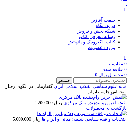
صفحه آغازین
در یک نگاه
شبکه پخش و فروش
رسانه معرفی کتاب
کتاب الکترونیک و پادپخش
ورود / عضویت
0
مقایسه
0
علاقه مندی
0
محصول
ریال
0
جستجو
خانه
علوم سياسي
انقلاب اسلامی ایران
گفتارهایی در الگوی رفتار
انتخاباتی جامعه ایران
نقش آخرین وام‌دهنده بانک مرکزی
ریال
2,200,000
بازگشت به محصولات
انتخابات و فقه سیاسی شیعه؛ مبانی و الزام ها
ریال
5,000,000