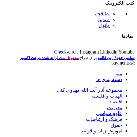
کتب الکترونیک
طاقچه
فیدیبو
پاتوق
نمادها
Check-circle
Instagram
Linkedin
Youtube
تمامی حقوق این قالب
برای طراح
ارائه شده در نت اکسیر
محفوظ است
منو
دسته بندی ها
مجموعه آثار آيت الله مهدوي كني
الهیات و فلسفه
اقتصاد
مديريت
علوم سياسي
فرهنگ و ارتباطات
حقوق
آموزش زبان و قواعد