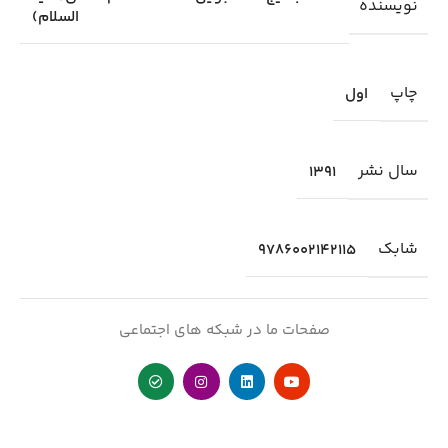
نویسنده
السلام)
چاپ
اول
سال نشر
1391
شابك
9786002142115
صفحات ما در شبکه های اجتماعی