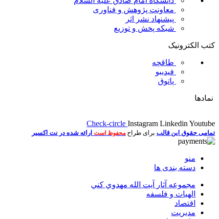
دانشگاه امام صادق علیه السلام
معاونت پژوهش و فناوری
پیشنهاد نشر اثر
شبکه پخش و توزیع
کتب الکترونیک
طاقچه
فیدیبو
پاتوق
نمادها
Check-circle
Instagram
Linkedin
Youtube
تمامی حقوق این قالب
برای طراح
ارائه شده در نت اکسیر
محفوظ است
منو
دسته بندی ها
مجموعه آثار آيت الله مهدوي كني
الهیات و فلسفه
اقتصاد
مديريت