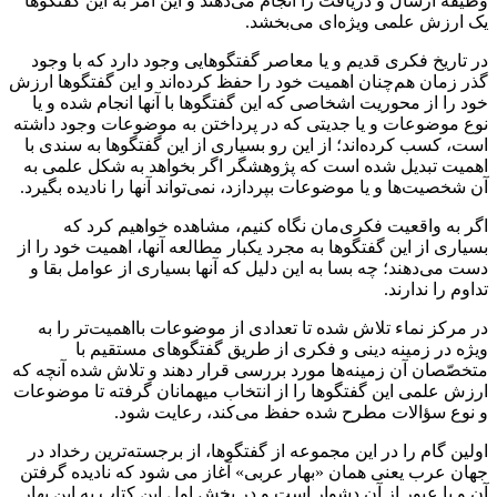
وظیفه ارسال و دریافت را انجام می‌دهند و این امر به این گفتگوها
یک ارزش علمی ویژه‌ای می‌بخشد.
در تاریخ فکری قدیم و یا معاصر گفتگوهایی وجود دارد که با وجود
گذر زمان هم‌چنان اهمیت خود را حفظ کرده‌اند و این گفتگوها ارزش
خود را از محوریت اشخاصی که این گفتگوها با آنها انجام شده و یا
نوع موضوعات و یا جدیتی که در پرداختن به موضوعات وجود داشته
‌است، کسب کرده‌اند؛ از این رو بسیاری از این گفتگوها به سندی با
اهمیت تبدیل شده ‌است که پژوهشگر اگر بخواهد به شکل علمی به
آن شخصیت‌ها و یا موضوعات بپردازد، نمی‌تواند آنها را نادیده بگیرد.
اگر به واقعیت فکری‌مان نگاه کنیم، مشاهده خواهیم کرد که
بسیاری از این گفتگوها به مجرد یکبار مطالعه آنها، اهمیت خود را از
دست می‌دهند؛ چه بسا به این دلیل که آنها بسیاری از عوامل بقا و
تداوم را ندارند.
در مرکز نماء تلاش شده تا تعدادی از موضوعات بااهمیت‌تر را به
ویژه در زمینه دینی و فکری از طریق گفتگوهای مستقیم با
متخصّصان آن زمینه‌ها مورد بررسی قرار دهند و تلاش شده آنچه که
ارزش علمی این گفتگوها را از انتخاب میهمانان گرفته تا موضوعات
و نوع سؤالات مطرح شده حفظ می‌کند، رعایت شود.
اولین گام را در این مجموعه از گفتگوها، از برجسته‌ترین رخداد در
جهان عرب یعنی همان «بهار عربی» آغاز می شود که نادیده گرفتن
آن و یا عبور از آن دشوار است و در بخش اول این کتاب به این بهار