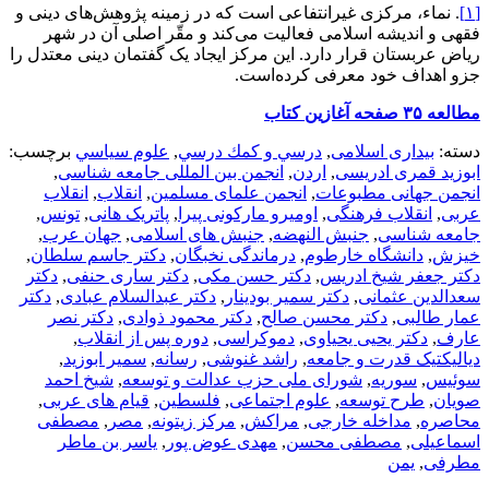
[۱]
. نماء، مرکزی غیرانتفاعی است که در زمینه پژوهش‌های دینی و
فقهی و اندیشه اسلامی فعالیت می‌کند و مقّر اصلی آن در شهر
ریاض عربستان قرار دارد. این مرکز ایجاد یک گفتمان دینی معتدل را
جزو اهداف خود معرفی کرده‌است.
مطالعه ۳۵ صفحه آغازین کتاب
دسته:
بیداری اسلامی
,
درسي و كمك درسي
,
علوم سياسي
برچسب:
ابوزید قمری ادریسی
,
اردن
,
انجمن بین المللی جامعه شناسی
,
انجمن جهانی مطبوعات
,
انجمن علمای مسلمین
,
انقلاب
,
انقلاب
عربی
,
انقلاب فرهنگی
,
اومیرو مارکونی پیرا
,
پاتریک هانی
,
تونس
,
جامعه شناسی
,
جنبش النهضه
,
جنبش های اسلامی
,
جهان عرب
,
خیزش
,
دانشگاه خارطوم
,
درماندگی نخبگان
,
دکتر جاسم سلطان
,
دکتر جعفر شیخ ادریس
,
دکتر حسن مکی
,
دکتر ساری حنفی
,
دکتر
سعدالدین عثمانی
,
دکتر سمیر بودینار
,
دکتر عبدالسلام عبادی
,
دکتر
عمار طالبی
,
دکتر محسن صالح
,
دکتر محمود ذوادی
,
دکتر نصر
عارف
,
دکتر یحیی یحیاوی
,
دموکراسی
,
دوره پس از انقلاب
,
دیالیکتیک قدرت و جامعه
,
راشد غنوشی
,
رسانه
,
سمیر ابوزید
,
سوئیس
,
سوریه
,
شورای ملی حزب عدالت و توسعه
,
شیخ احمد
صویان
,
طرح توسعه
,
علوم اجتماعی
,
فلسطین
,
قیام های عربی
,
محاصره
,
مداخله خارجی
,
مراکش
,
مرکز زیتونه
,
مصر
,
مصطفی
اسماعیلی
,
مصطفی محسن
,
مهدی عوض پور
,
یاسر بن ماطر
مطرفی
,
یمن