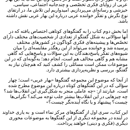
عربی از زوایای فکری تخصّصی و چندجانبه اجتماعی، سیاسی،
خیزشی و رسانه‌ای می‌پردازیم. امیدواریم این تلاش ما، در ارتقای
نوع نگرش و تفکّر خواننده عربی درباره این بهار عربی نقش داشته
‌باشد.
اما بخش دوم کتاب را به گفتگوهای کوتاهی اختصاص یافته که در
آنها سؤالاتی به شکل گفتگو از تعدادی از شخصیت‌های مختلف دارای
تخصّص‌ها و پیشینه‌های فکری گوناگون در کشورهای مختلف
پرسیده ‌شد و خواننده می‌تواند از این رهگذر مقایسه‌ای را میان
شیوه‌های تفکّر پاسخ‌دهندگان به این سؤالات و پاسخ‌هایی که گاهی
مشابه هم و گاهی مخالف هم است، انجام دهد؛ به‌گونه‌ای که در این
موضوعات ممکن است مسائلی را کشف کنید که هم‌چنان نیاز به
گفتگو، بررسی و نظریه‌پردازی بیشتری دارد.
از آنجا که موضوع این مجموعه گفتگوها «بهار عربی» است؛ چهار
سؤالی که در این گفتگوهای کوتاه درباره این موضوع مطرح شده‌
است، عبارتند از: «چه عاملی منجر به شکل‌گیری این انقلاب‌ها شد؟
چه چیزهایی در این انقلاب‌ها بیشتر جلب توجه می‌کند؟ نگرانی‌ها
چیست؟ پیشنهاد و یا نگاه آینده‌نگر چیست؟»
این کتاب، سری اول از گفتگوهای مرکز نماء است و به یاری خداوند
در آینده در مجموعه دیگری از این گفتگوها به موضوعات محوری
دیگری (فکری و دینی) خواهند پرداخت.