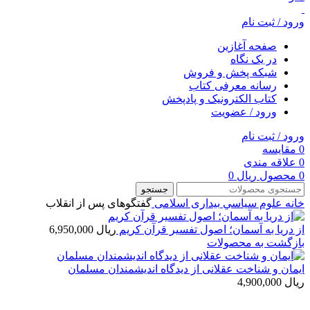
ورود / ثبت نام
صفحه آغازین
در یک نگاه
شبکه پخش و فروش
رسانه معرفی کتاب
کتاب الکترونیک و پادپخش
ورود / عضویت
ورود / ثبت نام
0
مقایسه
0
علاقه مندی
0
محصول
ریال
0
جستجو
خانه
علوم سياسي
بیداری اسلامی
گفتگوهای پس از انقلاب
از دریا به آسمان؛ اصول تفسیر قرآن کریم
ریال
6,950,000
بازگشت به محصولات
ایمان و شناخت عقلانی از دیدگاه اندیشمندان مسلمان
ریال
4,900,000