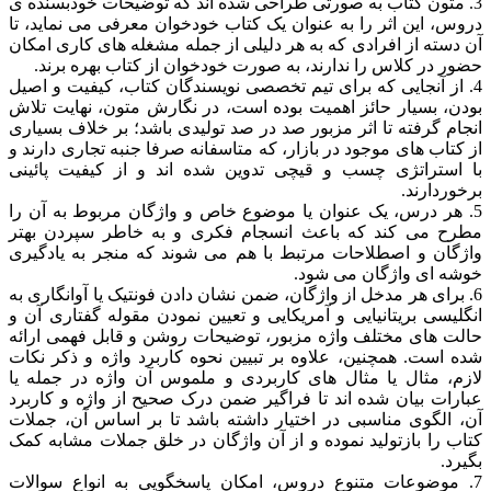
3. متون کتاب به صورتی طراحی شده اند که توضیحات خودبسنده ی
دروس، این اثر را به عنوان یک کتاب خودخوان معرفی می نماید، تا
آن دسته از افرادی که به هر دلیلی از جمله مشغله های کاری امکان
حضور در کلاس را ندارند، به صورت خودخوان از کتاب بهره برند.
4. از آنجایی که برای تیم تخصصی نویسندگان کتاب، کیفیت و اصیل
بودن، بسیار حائز اهمیت بوده است، در نگارش متون، نهایت تلاش
انجام گرفته تا اثر مزبور صد در صد تولیدی باشد؛ بر خلاف بسیاری
از کتاب های موجود در بازار، که متاسفانه صرفا جنبه تجاری دارند و
با استراتژی چسب و قیچی تدوین شده اند و از کیفیت پائینی
برخوردارند.
5. هر درس، یک عنوان یا موضوع خاص و واژگان مربوط به آن را
مطرح می کند که باعث انسجام فکری و به خاطر سپردن بهتر
واژگان و اصطلاحات مرتبط با هم می شوند که منجر به یادگیری
خوشه ای واژگان می شود.
6. برای هر مدخل از واژگان، ضمن نشان دادن فونتیک یا آوانگاری به
انگلیسی بریتانیایی و آمریکایی و تعیین نمودن مقوله گفتاری آن و
حالت های مختلف واژه مزبور، توضیحات روشن و قابل فهمی ارائه
شده است. همچنین، علاوه بر تبیین نحوه کاربرد واژه و ذکر نکات
لازم، مثال یا مثال های کاربردی و ملموس آن واژه در جمله یا
عبارات بیان شده اند تا فراگیر ضمن درک صحیح از واژه و کاربرد
آن، الگوی مناسبی در اختیار داشته باشد تا بر اساس آن، جملات
کتاب را بازتولید نموده و از آن واژگان در خلق جملات مشابه کمک
بگیرد.
7. موضوعات متنوع دروس، امکان پاسخگویی به انواع سوالات