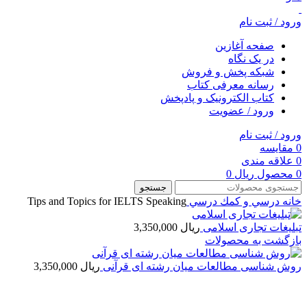
ورود / ثبت نام
صفحه آغازین
در یک نگاه
شبکه پخش و فروش
رسانه معرفی کتاب
کتاب الکترونیک و پادپخش
ورود / عضویت
ورود / ثبت نام
0
مقایسه
0
علاقه مندی
0
محصول
ریال
0
جستجو
خانه
درسي و كمك درسي
Tips and Topics for IELTS Speaking
تبلیغات تجاری اسلامی
ریال
3,350,000
بازگشت به محصولات
روش شناسی مطالعات میان رشته ای قرآنی
ریال
3,350,000