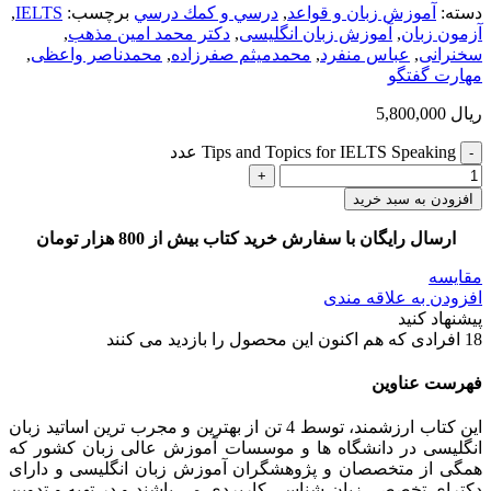
دسته:
آموزش زبان و قواعد
,
درسي و كمك درسي
برچسب:
IELTS
,
آزمون زبان
,
آموزش زبان انگلیسی
,
دکتر محمد امین مذهب
,
سخنرانی
,
عباس منفرد
,
محمدمیثم صفرزاده
,
محمدناصر واعظی
,
مهارت گفتگو
ریال
5,800,000
Tips and Topics for IELTS Speaking عدد
افزودن به سبد خرید
ارسال رایگان با سفارش خرید کتاب بیش از 800 هزار تومان
مقایسه
افزودن به علاقه مندی
پیشنهاد کنید
18
افرادی که هم اکنون این محصول را بازدید می کنند
فهرست عناوین
این کتاب ارزشمند، توسط 4 تن از بهترین و مجرب ترین اساتید زبان
انگلیسی در دانشگاه ها و موسسات آموزش عالی زبان کشور که
همگی از متخصصان و پژوهشگران آموزش زبان انگلیسی و دارای
دکترای تخصصی زبان شناسی کاربردی می باشند و در تهیه و تدوین