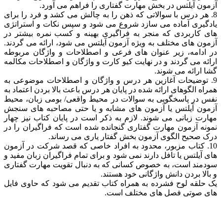
آزمون آیلتس در بخش مهارت گفتاری را فراهم می آورد.
8. هر درس با سوالاتی که ذهن را به چالش می کشد و فرد را برای
یادگیری آماده می سازد شروع می شود و سپس نکات و استراتژی
های کاربردی که منجر به فراگیری بهینه و کسب نمره بیشتر در
آزمون های مختلف به ویژه آزمون آیلتس می شود، ارائه می گردند.
در ادامه، زیر عنوان های فرعی و اصطلاحات و واژگان مربوطه
ارائه می گردند و در نهایت کیو کارت و واژگان و اصطلاحات مکالمه
گشا ارائه می شوند.
9. توضیحات آغازین هر درس و واژگان و اصطلاحات موضوعی به
همراه الگوهای ارائه شده در پایان هر درس باعث بالا بردن اعتماد به
نفس در پاسخگویی به سوالات در محیط واقعی/ بومی زبان، محیط
آزمون آیلتس یا آزمون های مشابه و یا حتی مصاحبه های سنجش
مهارت زبانی می شوند. لازم به ذکر است در پایان کتاب نیز چهار
نمونه آزمون مهارت گفتاری گنجانده شده است که فراگیران را در
درک صحیح الگوی آزمون بخش گفتار یاری می رساند.
10. کتاب مزبور، محدود به افراد خاصی که قصد شرکت در آزمون
های آیلتس یا تافل دارند نمی شود و برای تمام فراگیران زبان مفید و
سودمند است، به خصوص کسانی که به دنبال تقویت مهارت گفتاری
و بالا بردن دانش واژگانی خود هستند.
یک حلقه لوح فشرده به همراه کتاب تقدیم می شود که حاوی فایل
های صوتی فصل های مختلف است.