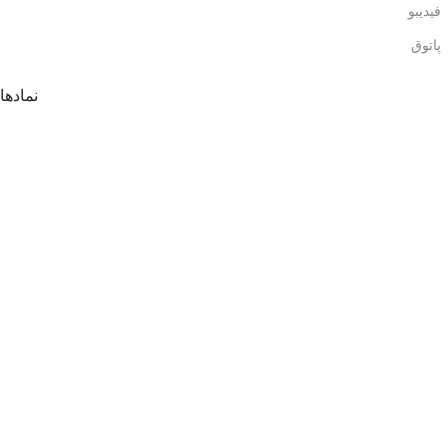
فیدیبو
پاتوق
نمادها
تمامی حقوق این قالب
برای طراح
ارائه شده در نت اکسیر
محفوظ است
سایدبار
مقایسه
علاقه مندی
سبد خرید