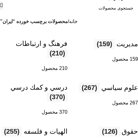
خانه
محصولات برچسب خورده “ایران”
فرهنگ و ارتباطات
مديريت
(159)
(210)
159 محصول
210 محصول
درسي و كمك درسي
علوم سياسي
(267)
(370)
267 محصول
370 محصول
حقوق
(126)
الهیات و فلسفه
(255)