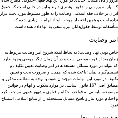
مرور زمان مسائل جدیدی در مورد این نهاد فقهی-حقوقی مطرح شده
که نیاز به بررسی و تدقیق بیشتری دارند و این در حالی است که حقوق
ایران بر خلاف فقه اسلامی وصایت را به طور مبسوط مورد بحث قرار
نداده است و همین اختصار موجب ایجاد ابهامات زیادی شده که
متأسفانه توسط حقوق‌دانان نیز پاسخی به آنها داده نشده است.
امر وصایت
خاص بودن نهاد وصایت؛ به لحاظ اینکه شروع امر وصایت مربوط به
زمان بعد از فوت موصی است و در آن زمان دیگر موصی وجود ندارد
که بتواند در مورد مسائل مستحدثه در امر وصایت تعیین تکلیف و
تصمیم‌گیری نماید؛ باعث شده که اهمیت و ضرورت بحث و تعیین
تکلیف در مورد این ابهامات دوچندان شود. با توجه به مطالب مذکور و
مطابق اصل 167 قانون اساسی در موارد سکوت و ابهام در قوانین
موضوعه، بایستی به قواعد، احکام و فتاوی مشهور فقهی مراجعه کرد
و احکام مورد نیاز و پاسخ مسائل مستحدثه را از منابع اسلامی استنتاج
نمود.
صفات و شرایط