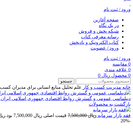
ورود / ثبت نام
صفحه آغازین
در یک نگاه
شبکه پخش و فروش
رسانه معرفی کتاب
کتاب الکترونیک و پادپخش
ورود / عضویت
ورود / ثبت نام
0
مقایسه
0
علاقه مندی
0
محصول
ریال
0
جستجو
خانه
مديريت
کسب و کار
علم تحلیل منابع انسانی برای مدیران کسب 
دیپلماسی عمومی و گسترش روابط اقتصادی جمهوری اسلامی ایران ب
بازگشت به محصولات
فقه بازار سرمایه
ریال
7,500,000
قیمت اصلی ریال 7,500,000 بود.
ریا
-20%