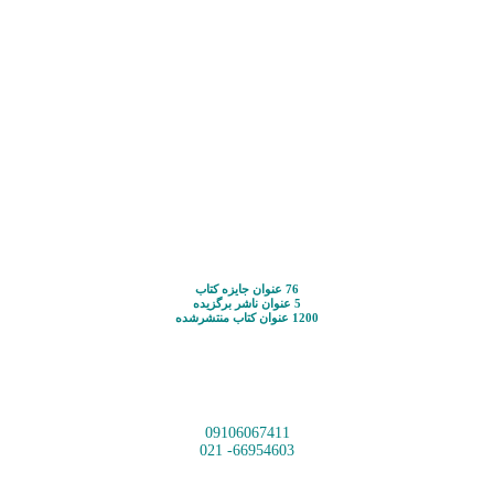
76 عنوان جایزه کتاب
5 عنوان ناشر برگزیده
1200 عنوان کتاب منتشرشده
09106067411
66954603- 021