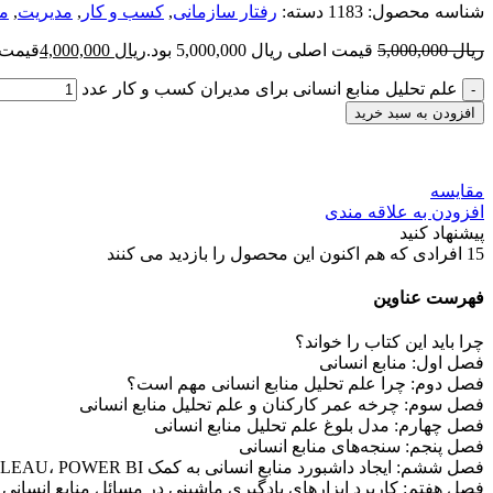
شناسه محصول:
1183
دسته:
رفتار سازمانی
,
کسب و کار
,
مديريت
,
مد
ریال
5,000,000
قیمت اصلی ریال 5,000,000 بود.
ریال
4,000,000
قیمت فعلی 
علم تحلیل منابع انسانی برای مدیران کسب و کار عدد
افزودن به سبد خرید
مقایسه
افزودن به علاقه مندی
پیشنهاد کنید
15
افرادی که هم اکنون این محصول را بازدید می کنند
فهرست عناوین
چرا باید این کتاب را خواند؟
فصل اول: منابع انسانی
فصل دوم: چرا علم تحلیل منابع انسانی مهم است؟
فصل سوم: چرخه عمر کارکنان و علم تحلیل منابع انسانی
فصل چهارم: مدل بلوغ علم تحلیل منابع انسانی
فصل پنجم: سنجه‌های منابع انسانی
فصل ششم: ایجاد داشبورد منابع انسانی به کمک EXCEL، TABLEAU، POWER BI و LOOKER STUDIO
فصل هفتم: کاربرد ابزارهای یادگیری ماشینی در مسائل منابع انسانی