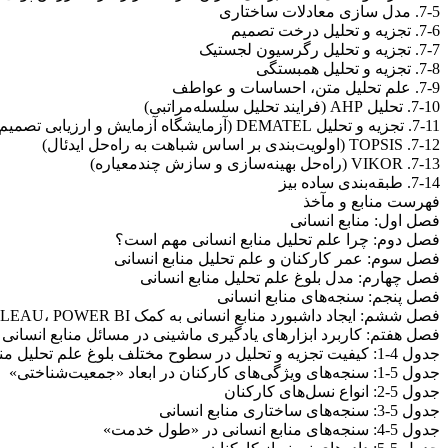
7-5. مدل سازی معادلات ساختاری
7-6. تجزیه و تحلیل درخت تصمیم
7-7. تجزیه و تحلیل رگرسیون لجستیک
7-8. تجزیه و تحلیل همبستگی
7-9. علم تحلیل متن، احساسات و عواطف
7-10. تحلیل AHP (فرایند تحلیل سلسله‌مراتبی)
7-11. تجزیه و تحلیل DEMATEL (آزمایشگاه آزمایش و ارزیابی تصمیم‌گیری)
7-12. TOPSIS (اولویت‌بندی بر اساس شباهت به راه‌حل ایدئال)
7-13. VIKOR (راه‌حل بهینه‌سازی و سازش چندمعیاره)
7-14. طبقه‌بندی ساده بیز
فهرست منابع و مآخذ
فصل اول: منابع انسانی
فصل دوم: چرا علم تحلیل منابع انسانی مهم است؟
فصل سوم: عمر کارکنان و علم تحلیل منابع انسانی
فصل چهارم: مدل بلوغ علم تحلیل منابع انسانی
فصل پنجم: سنجه‌های منابع انسانی
فصل ششم: ایجاد داشبورد منابع انسانی به کمک EXCEL، TABLEAU، POWER BI و LOOKER STUDIO
فصل هفتم: کاربرد ابزارهای یادگیری ماشینی در مسائل منابع انسانی
جدول 4-1: کیفیت تجزیه و تحلیل در سطوح مختلف بلوغ علم تحلیل منابع انسانی
جدول 5-1: سنجه‌های ویژگی‌های کارکنان در ابعاد «جمعیت‌شناختی»
جدول 5-2: انواع نسل‌های کارکنان
جدول 5-3: سنجه‌های ساختاری منابع انسانی
جدول 5-4: سنجه‌های منابع انسانی در «طول خدمت»