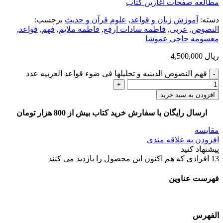
مطالعه صفحات آغازین کتاب
دسته:
آموزش زبان و قواعد
,
علوم قرآن و حدیث
برچسب:
النصوص
,
عربی
,
فاطمه سادات ارفع
,
فاطمه ملایم
,
فهم
,
قواعد
,
معسومه حاجی عموشا
ریال
4,500,000
فهم النصوص الدینیه و تحلیلها فی ضوء قواعد العربیه عدد
افزودن به سبد خرید
ارسال رایگان با سفارش خرید کتاب بیش از 800 هزار تومان
مقایسه
افزودن به علاقه مندی
پیشنهاد کنید
13
افرادی که هم اکنون این محصول را بازدید می کنند
فهرست عناوین
الفهرس